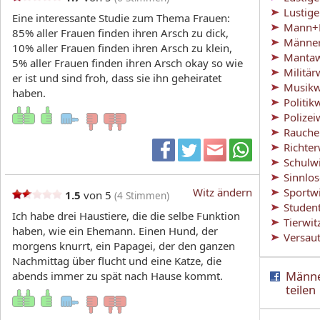
Lustig
Eine interessante Studie zum Thema Frauen:
Mann+F
85% aller Frauen finden ihren Arsch zu dick,
Männer
10% aller Frauen finden ihren Arsch zu klein,
Mantaw
5% aller Frauen finden ihren Arsch okay so wie
Militär
er ist und sind froh, dass sie ihn geheiratet
Musikw
haben.
Politik
Polizei
Rauche
Richter
Schulw
Sinnlo
Witz ändern
Sportw
1.5
von 5
(
4
Stimmen)
Studen
Ich habe drei Haustiere, die die selbe Funktion
Tierwit
haben, wie ein Ehemann. Einen Hund, der
Versaut
morgens knurrt, ein Papagei, der den ganzen
Nachmittag über flucht und eine Katze, die
Männe
abends immer zu spät nach Hause kommt.
teilen