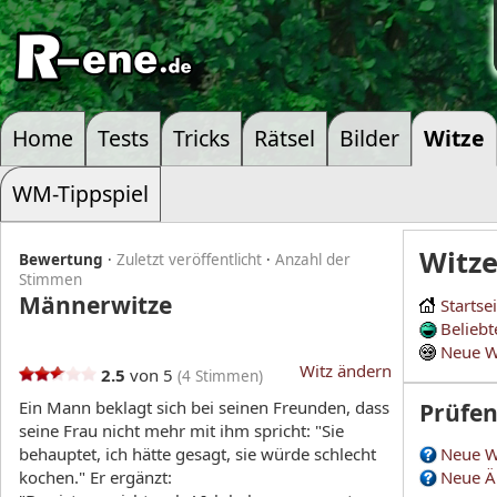
Home
Tests
Tricks
Rätsel
Bilder
Witze
WM-Tippspiel
Witz
Bewertung
·
Zuletzt veröffentlicht
·
Anzahl der
Stimmen
Männerwitze
Startse
Beliebt
Neue W
Witz ändern
2.5
von 5
(
4
Stimmen)
Ein Mann beklagt sich bei seinen Freunden, dass
Prüfe
seine Frau nicht mehr mit ihm spricht: "Sie
behauptet, ich hätte gesagt, sie würde schlecht
Neue W
kochen." Er ergänzt:
Neue Ä