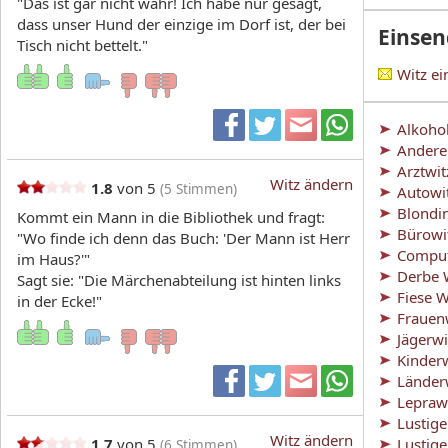
"Das ist gar nicht wahr! Ich habe nur gesagt,
dass unser Hund der einzige im Dorf ist, der bei
Einse
Tisch nicht bettelt."
Witz e
Alkoho
Andere
Arztwit
Witz ändern
1.8
von 5
(
5
Stimmen)
Autowi
Blondi
Kommt ein Mann in die Bibliothek und fragt:
Bürowi
"Wo finde ich denn das Buch: 'Der Mann ist Herr
Comput
im Haus?'"
Derbe 
Sagt sie: "Die Märchenabteilung ist hinten links
Fiese W
in der Ecke!"
Frauen
Jägerwi
Kinder
Länder
Lepraw
Lustig
Witz ändern
1.7
von 5
Lustig
(
6
Stimmen)