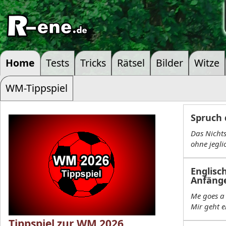
Home
Tests
Tricks
Rätsel
Bilder
Witze
WM-Tippspiel
Spruch 
Das Nichts
ohne jegli
Englisc
Anfäng
Me goes a 
Mir geht e
Tippspiel zur WM 2026