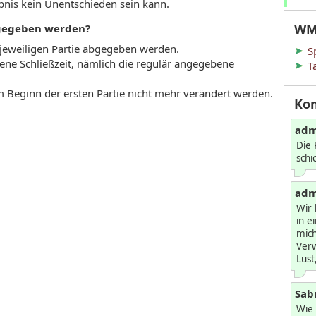
nis kein Unentschieden sein kann.
WM
bgegeben werden?
jeweiligen Partie abgegeben werden.
S
igene Schließzeit, nämlich die regulär angegebene
T
Beginn der ersten Partie nicht mehr verändert werden.
Ko
adm
Die 
schi
adm
Wir 
in e
mich
Ver
Lust
Sab
Wie 