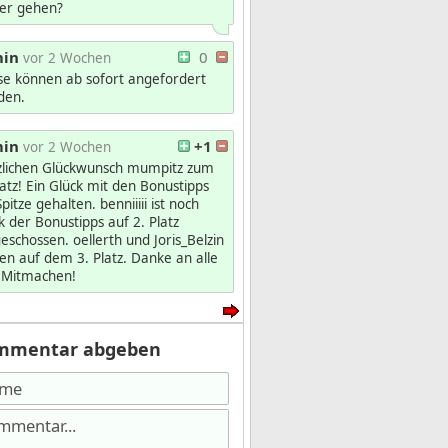
er gehen?
in
0
vor 2 Wochen
se können ab sofort angefordert
den.
in
+1
vor 2 Wochen
zlichen Glückwunsch mumpitz zum
latz! Ein Glück mit den Bonustipps
Spitze gehalten. benniiiii ist noch
 der Bonustipps auf 2. Platz
eschossen. oellerth und Joris_Belzin
en auf dem 3. Platz. Danke an alle
 Mitmachen!
mmentar abgeben