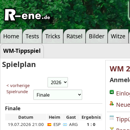
Home
Tests
Tricks
Rätsel
Bilder
Witze
WM-Tippspiel
Spielplan
WM 2
Anmel
< vorherige
Spielrunde
Einl
Neue
Finale
Datum
Heim
Gast
Ergebnis
Tipp
19.07.2026 21:00
ESP
ARG
1 : 0