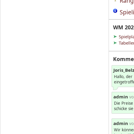
Rangl
Spiel
WM 202
Spielpl
Tabelle
Komme
Joris_Bel
Hallo, der 
eingetroff
admin
vo
Die Preise
schicke si
admin
vo
Wir können