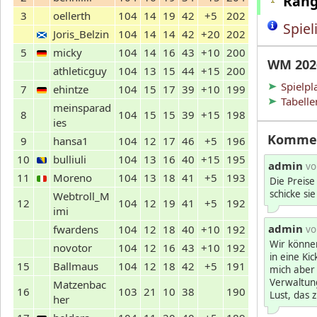
Rang
3
oellerth
104
14
19
42
+5
202
Spiel
Joris_Belzin
104
14
14
42
+20
202
5
micky
104
14
16
43
+10
200
WM 202
athleticguy
104
13
15
44
+15
200
Spielpl
7
ehintze
104
15
17
39
+10
199
Tabelle
meinsparad
8
104
15
15
39
+15
198
ies
Komme
9
hansa1
104
12
17
46
+5
196
10
bulliuli
104
13
16
40
+15
195
admin
vo
11
Moreno
104
13
18
41
+5
193
Die Preise
schicke si
Webtroll_M
12
104
12
19
41
+5
192
imi
admin
fwardens
104
12
18
40
+10
192
vo
Wir können
novotor
104
12
16
43
+10
192
in eine Ki
15
Ballmaus
104
12
18
42
+5
191
mich aber
Verwaltun
Matzenbac
16
103
21
10
38
190
Lust, das 
her