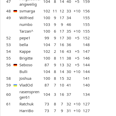
47
104
8
14
40
+5
159
angweilig
48
svmarga
102
11
12
33
+10
156
49
Wilfried
100
9
17
34
155
numbo
103
9
9
46
155
Tarzan^
100
6
17
35
+10
155
52
pepe1
99
9
17
30
+5
152
53
bella
104
7
16
36
148
54
Kappe
102
2
16
43
+5
147
55
Brigitte
100
8
11
38
+5
146
56
Seboso
87
9
13
32
+5
144
Bulli
104
8
14
30
+10
144
58
Joshua
100
8
15
32
141
59
VladOd
87
7
10
41
140
rasenspren
60
104
3
16
37
134
ger61
61
Ratchuk
73
8
7
32
+10
127
HarriBo
73
7
9
31
+10
127